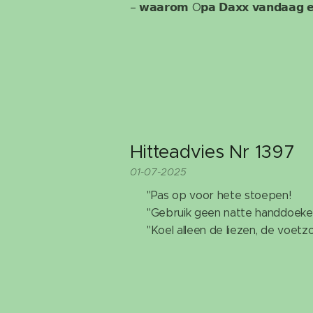
– 𝘄𝗮𝗮𝗿𝗼𝗺 O𝗽𝗮 𝗗𝗮𝘅𝘅 𝘃𝗮𝗻𝗱𝗮𝗮𝗴 𝗲𝗲
Hitteadvies Nr 1397
01-07-2025
🚫 "Pas op voor hete stoepen!
🚫 "Gebruik geen natte handdoeke
🚫 "Koel alleen de liezen, de voetz