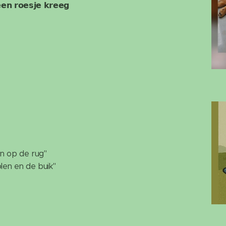
𝗻 𝗿𝗼𝗲𝘀𝗷𝗲 𝗸𝗿𝗲𝗲𝗴
n op de rug"
olen en de buik"