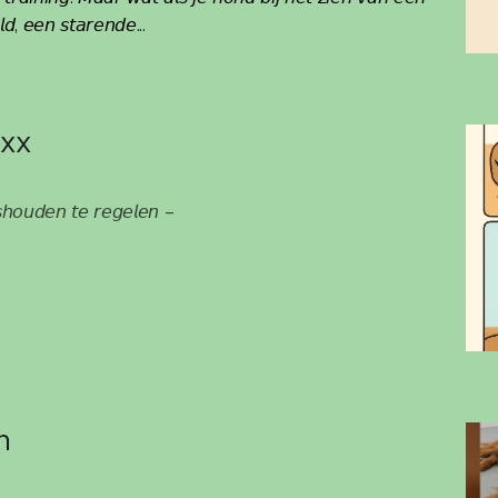
𝘭𝘥, 𝘦𝘦𝘯 𝘴𝘵𝘢𝘳𝘦𝘯𝘥𝘦...
exx
𝘴𝘩𝘰𝘶𝘥𝘦𝘯 𝘵𝘦 𝘳𝘦𝘨𝘦𝘭𝘦𝘯 –
n