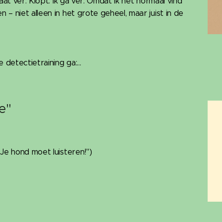
aat ver. Klopt. Ik ga ver. Omdat ik het normaal vind
– niet alleen in het grote geheel, maar juist in de
 detectietraining ga:...
ie"
Je hond moet luisteren!")