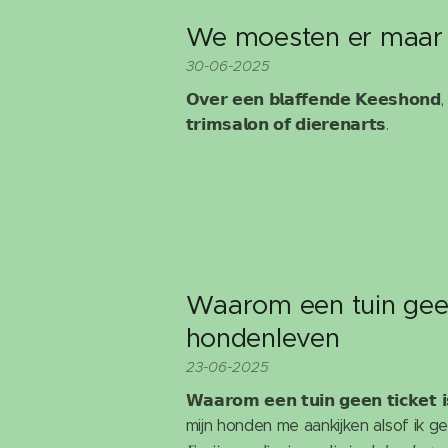
We moesten er maar m
30-06-2025
𝗢𝘃𝗲𝗿 𝗲𝗲𝗻 𝗯𝗹𝗮𝗳𝗳𝗲𝗻𝗱𝗲 𝗞𝗲𝗲𝘀𝗵𝗼𝗻𝗱, 𝘀
𝘁𝗿𝗶𝗺𝘀𝗮𝗹𝗼𝗻 𝗼𝗳 𝗱𝗶𝗲𝗿𝗲𝗻𝗮𝗿𝘁𝘀.
Waarom een tuin geen 
hondenleven
23-06-2025
𝗪𝗮𝗮𝗿𝗼𝗺 𝗲𝗲𝗻 𝘁𝘂𝗶𝗻 𝗴𝗲𝗲𝗻 𝘁𝗶𝗰𝗸𝗲𝘁
mijn honden me aankijken alsof ik gek