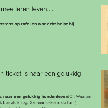
ee leren leven....
𝘁𝗿𝗲𝘀𝘀 𝗼𝗽 𝘁𝗮𝗳𝗲𝗹 𝗲𝗻 𝘄𝗮𝘁 𝗲́𝗰𝗵𝘁 𝗵𝗲𝗹𝗽𝘁 𝗯𝗶𝗷
ticket is naar een gelukkig
 𝗶𝘀 𝗻𝗮𝗮𝗿 𝗲𝗲𝗻 𝗴𝗲𝗹𝘂𝗸𝗸𝗶𝗴 𝗵𝗼𝗻𝗱𝗲𝗻𝗹𝗲𝘃𝗲𝗻(Of: Waarom
 ben als ik zeg: ‘Ga maar lekker in de tuin!’)