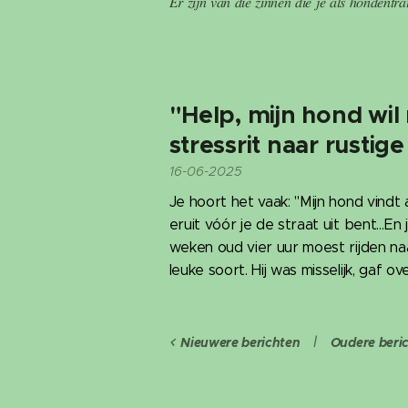
𝐸𝑟 𝑧𝑖𝑗𝑛 𝑣𝑎𝑛 𝑑𝑖𝑒 𝑧𝑖𝑛𝑛𝑒𝑛 𝑑𝑖𝑒 𝑗𝑒 𝑎𝑙𝑠 ℎ𝑜𝑛𝑑𝑒𝑛𝑡𝑟𝑎
"Help, mijn hond wil 
stressrit naar rustige
16-06-2025
Je hoort het vaak: "Mijn hond vindt aut
eruit vóór je de straat uit bent…En
weken oud vier uur moest rijden naa
leuke soort. Hij was misselijk, gaf o
Nieuwere berichten
Oudere beri