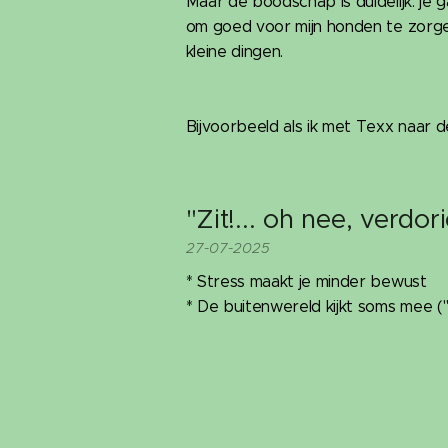
Maar de boodschap is duidelijk: je g
om goed voor mijn honden te zorgen 
kleine dingen.
Bijvoorbeeld als ik met Texx naar de
"Zit!... oh nee, verdor
27-07-2025
* Stress maakt je minder bewust
* De buitenwereld kijkt soms mee ("