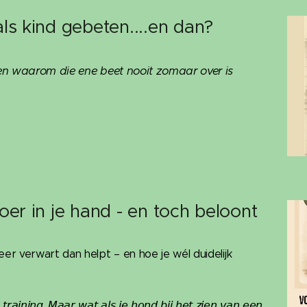
als kind gebeten....en dan?
en waarom die ene beet nooit zomaar over is
oer in je hand - en toch beloont
r verwart dan helpt – en hoe je wél duidelijk
 𝘵𝘳𝘢𝘪𝘯𝘪𝘯𝘨. 𝘔𝘢𝘢𝘳 𝘸𝘢𝘵 𝘢𝘭𝘴 𝘫𝘦 𝘩𝘰𝘯𝘥 𝘣𝘪𝘫 𝘩𝘦𝘵 𝘻𝘪𝘦𝘯 𝘷𝘢𝘯 𝘦𝘦𝘯