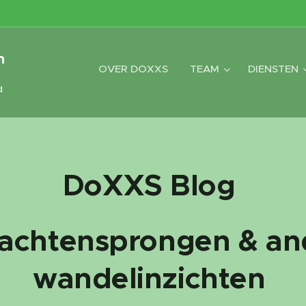
m
OVER DOXXS
TEAM
DIENSTEN
d
DoXXS Blog
achtensprongen & an
wandelinzichten