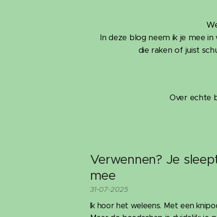
We
In deze blog neem ik je mee i
die raken of juist s
Over echte b
Verwennen? Je sleept 
mee
31-07-2025
Ik hoor het weleens. Met een knip