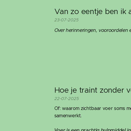
Van zo eentje ben ik 
23-07-2025
Over herinneringen, vooroordelen 
Hoe je traint zonder v
22-07-2025
Of: waarom zichtbaar voer soms mee
samenwerkt.
𝘝𝘰𝘦𝘳 𝘪𝘴 𝘦𝘦𝘯 𝘱𝘳𝘢𝘤𝘩𝘵𝘪𝘨 𝘩𝘶𝘭𝘱𝘮𝘪𝘥𝘥𝘦𝘭 𝘪𝘯