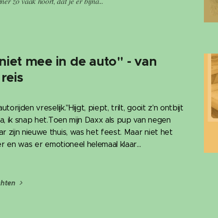
𝑛𝑒𝑟 𝑧𝑜́ 𝑣𝑎𝑎𝑘 ℎ𝑜𝑜𝑟𝑡, 𝑑𝑎𝑡 𝑗𝑒 𝑒𝑟 𝑏𝑖𝑗𝑛𝑎...
niet mee in de auto" - van
 reis
orijden vreselijk."Hijgt, piept, trilt, gooit z'n ontbijt
 ja, ik snap het.Toen mijn Daxx als pup van negen
r zijn nieuwe thuis, was het feest. Maar niet het
ver en was er emotioneel helemaal klaar...
chten