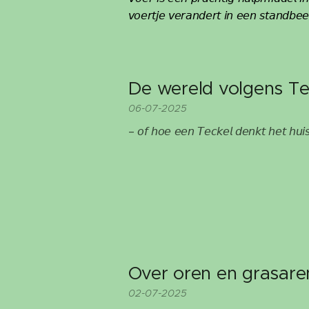
𝘷𝘰𝘦𝘳𝘵𝘫𝘦 𝘷𝘦𝘳𝘢𝘯𝘥𝘦𝘳𝘵 𝘪𝘯 𝘦𝘦𝘯 𝘴𝘵𝘢𝘯𝘥𝘣𝘦𝘦
De wereld volgens T
06-07-2025
– 𝘰𝘧 𝘩𝘰𝘦 𝘦𝘦𝘯 𝘛𝘦𝘤𝘬𝘦𝘭 𝘥𝘦𝘯𝘬𝘵 𝘩𝘦𝘵 𝘩𝘶𝘪
Over oren en grasare
02-07-2025