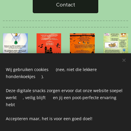
Contact
Wij gebruiken cookies 🍪 (nee, niet die lekkere
hondenkoekjes 🦴).
Contact
Deze digitale snacks zorgen ervoor dat onze website soepel
werkt ⚙️, veilig blijft 🔒 en jij een poot-perfecte ervaring
hebt🐾
WhatsApp/Tel: +31 (0) 6 155 255 27
Mail: info@doxxsparkstad.nl
Accepteren maar, het is voor een goed doel! 🎯
www.doxxsparkstad.nl