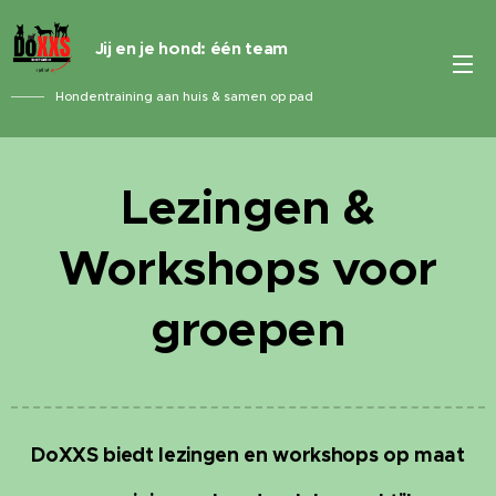
Jij en je hond: één team
Hondentraining aan huis & samen op pad
Lezingen &
Workshops voor
groepen
DoXXS biedt lezingen en workshops op maat