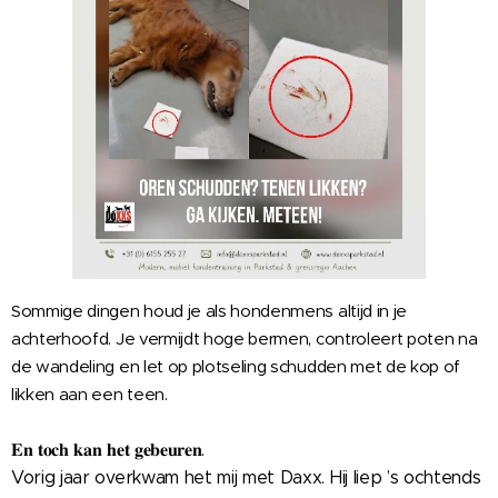
Sommige dingen houd je als hondenmens altijd in je
achterhoofd. Je vermijdt hoge bermen, controleert poten na
de wandeling en let op plotseling schudden met de kop of
likken aan een teen.
𝐄𝐧 𝐭𝐨𝐜𝐡 𝐤𝐚𝐧 𝐡𝐞𝐭 𝐠𝐞𝐛𝐞𝐮𝐫𝐞𝐧.
Vorig jaar overkwam het mij met Daxx. Hij liep ’s ochtends