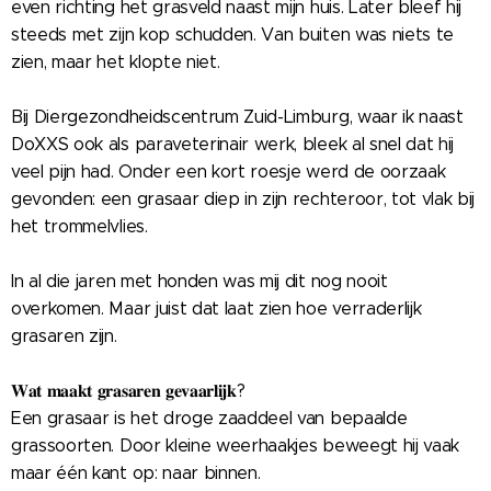
even richting het grasveld naast mijn huis. Later bleef hij
steeds met zijn kop schudden. Van buiten was niets te
zien, maar het klopte niet.
Bij Diergezondheidscentrum Zuid-Limburg, waar ik naast
DoXXS ook als paraveterinair werk, bleek al snel dat hij
veel pijn had. Onder een kort roesje werd de oorzaak
gevonden: een grasaar diep in zijn rechteroor, tot vlak bij
het trommelvlies.
In al die jaren met honden was mij dit nog nooit
overkomen. Maar juist dat laat zien hoe verraderlijk
grasaren zijn.
𝐖𝐚𝐭 𝐦𝐚𝐚𝐤𝐭 𝐠𝐫𝐚𝐬𝐚𝐫𝐞𝐧 𝐠𝐞𝐯𝐚𝐚𝐫𝐥𝐢𝐣𝐤?
Een grasaar is het droge zaaddeel van bepaalde
grassoorten. Door kleine weerhaakjes beweegt hij vaak
maar één kant op: naar binnen.