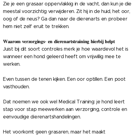
Zie je een grasaar oppervlakkig in de vacht, dan kun je die
meestal voorzichtig verwijderen. Zit hij in de huid, het oor,
oog of de neus? Ga dan naar de dierenarts en probeer
hem niet zelf eruit te trekken.
𝐖𝐚𝐚𝐫𝐨𝐦 𝐯𝐞𝐫𝐳𝐨𝐫𝐠𝐢𝐧𝐠𝐬- 𝐞𝐧 𝐝𝐢𝐞𝐫𝐞𝐧𝐚𝐫𝐭𝐬𝐭𝐫𝐚𝐢𝐧𝐢𝐧𝐠 𝐡𝐢𝐞𝐫𝐛𝐢𝐣 𝐡𝐞𝐥𝐩𝐭
Juist bij dit soort controles merk je hoe waardevol het is
wanneer een hond geleerd heeft om vrijwillig mee te
werken.
Even tussen de tenen kijken. Een oor optillen. Een poot
vasthouden.
Dat noemen we ook wel Medical Training: je hond leert
stap voor stap meewerken aan verzorging, controle en
eenvoudige dierenartshandelingen.
Het voorkomt geen grasaren, maar het maakt