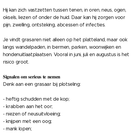
Hij kan zich vastzetten tussen tenen, in oren, neus, ogen,
oksels, liezen of onder de huid. Daar kan hij zorgen voor
pijn, zwelling, ontsteking, abcessen of infecties.
Je vindt grasaren niet alleen op het platteland, maar ook
langs wandelpaden, in bermen, parken, woonwijken en
hondenuitlaatplaatsen. Vooral in juni, juli en augustus is het
risico groot.
𝐒𝐢𝐠𝐧𝐚𝐥𝐞𝐧 𝐨𝐦 𝐬𝐞𝐫𝐢𝐞𝐮𝐬 𝐭𝐞 𝐧𝐞𝐦𝐞𝐧
Denk aan een grasaar bij plotseling:
- heftig schudden met de kop;
- krabben aan het oor;
- niezen of neusuitvloeiing;
- knijpen met een oog;
- mank lopen;